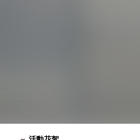
南投縣政府檢送辦理「113年度南投及草屯2座樂
活運動館統包工程」委託監造技術服務採購案招
2026/06/24
標資訊(承辦人#15吳紜萱)
桃園市政府住宅發展及都市更新處有關「115年
度老屋再生活化及整建維護輔導暨推廣委託專業
2026/05/20
服務案」(標案案號：1150506-1)，業已上網公
告招標，於 115年5月28日上午9時截止收件(承
辦人#15吳紜萱)
活動花絮