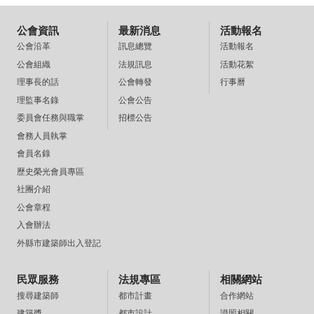
公會資訊
最新消息
活動報名
訊息總覽
活動報名
公會沿革
法規訊息
活動花絮
公會組織
公會轉發
行事曆
理事長的話
公會公告
理監事名錄
招標公告
委員會任務與職掌
會務人員執掌
會員名錄
歷史榮光會員專區
社團介紹
公會章程
入會辦法
外縣市建築師出入登記
民眾服務
法規專區
相關網站
都市計畫
合作網站
搜尋建築師
都市設計
證照相關
建築獎