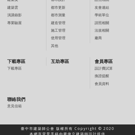
都市更新
友會連結
建築雲
都市測量
學術單位
演講錄影
建造管理
請照相關
專業驗屋
施工管理
法規相關
使用管理
廠商
其他
下載專區
互助專區
會員專區
設計費試算
下載專區
換證提醒
會員資料
聯絡我們
意見信箱
臺中市建築師公會 版權所有 Copyright © 2020
本網頁背景手稿由廖偉立建築師設計提供