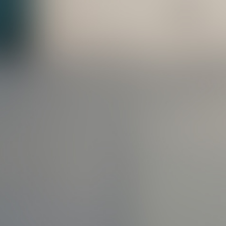
築師親自進行專業導覽 ，惠請轉知所屬踴躍報名
參加(承辦人#15吳紜萱)
【公告】本會「中華民國全國建築師公會第十七
屆會員代表」第四順位順序表(承辦人#21王依
2026/05/29
媛)
【生日賀卡】祝福8月壽星生日快樂！【福利委
員會】(承辦人#33 劉婷婷
2026/08/03