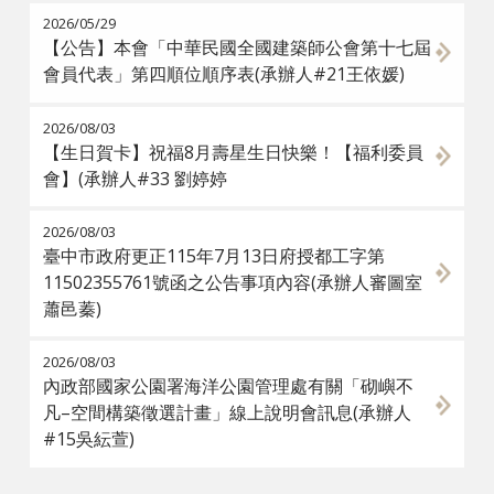
2026/05/29
【公告】本會「中華民國全國建築師公會第十七屆
會員代表」第四順位順序表(承辦人#21王依媛)
2026/08/03
【生日賀卡】祝福8月壽星生日快樂！【福利委員
會】(承辦人#33 劉婷婷
2026/08/03
臺中市政府更正115年7月13日府授都工字第
11502355761號函之公告事項內容(承辦人審圖室
蕭邑蓁)
2026/08/03
內政部國家公園署海洋公園管理處有關「砌嶼不
凡–空間構築徵選計畫」線上說明會訊息(承辦人
#15吳紜萱)