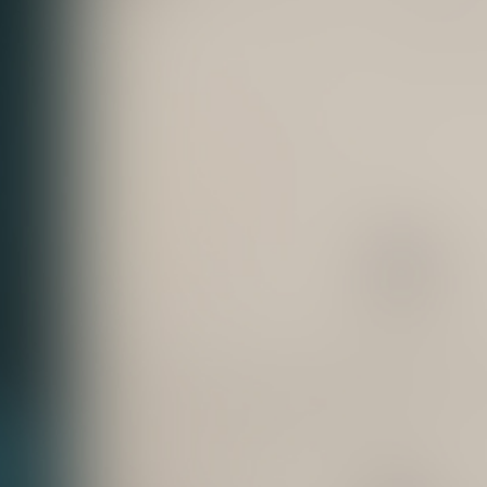
臺中市政府都市發展局函轉內政部檢送有關建議
修正建築技術規則建築設計施工編第262條活動
2026/07/27
斷層規定及函詢歷史地震規模疑義說明(承辦人審
圖室蕭邑蓁)
內政部國家公園署海洋公園管理處有關「砌嶼不
凡–空間構築徵選計畫」線上說明會訊息(承辦人
2026/08/03
#15吳紜萱)
臺中市政府住宅發展工程處辦理「2026台中共好
生活展前導系列活動—好宅導覽」 ，特邀好宅建
2026/07/10