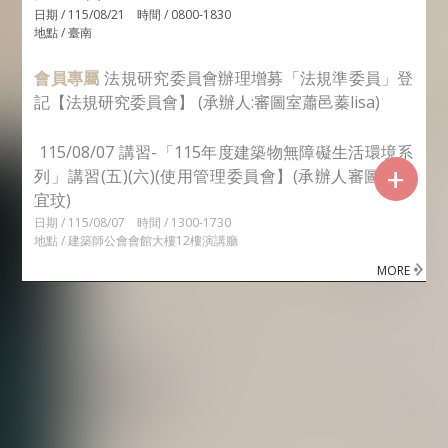
日期 / 115/08/21 時間 / 0800-1830
地點 / 臺南
會員專屬
法規研究委員會辦理增募「法規準委員」登
記【法規研究委員會】 (承辦人:審圖室蕭邑蓁lisa)
115/08/07 講習-「115年度建築物無障礙生活環境系
+
列」講習(五)(六)(使用管理委員會】(承辦人審圖室羅
宜玟)
日期 / 115/08/07 時間 / 1300-1730
地點 / 建築師公會會館大樓12樓演講廳
MORE
臺中市政府更正115年7月13日府授都工字第
11502355761號函之公告事項內容(承辦人審圖
2026/08/03
室蕭邑蓁)