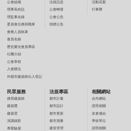
法規訊息
活動花絮
公會組織
公會轉發
行事曆
理事長的話
公會公告
理監事名錄
招標公告
委員會任務與職掌
會務人員執掌
會員名錄
歷史榮光會員專區
社團介紹
公會章程
入會辦法
外縣市建築師出入登記
民眾服務
法規專區
相關網站
都市計畫
合作網站
搜尋建築師
都市設計
證照相關
建築獎
都市更新
友會連結
建築雲
都市測量
學術單位
演講錄影
建造管理
請照相關
專業驗屋