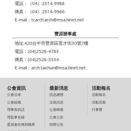
電話：（04）2314-9988
傳真：（04）2314-9966
E-mail：
tcarch.arch@msa.hinet.net
豐原辦事處
地址:420台中市豐原區育才街30號7樓
電話：(04)2526-4783
傳真：(04)2526-3334
E-mail：
arch.taichun@msa.hinet.net
公會資訊
最新消息
活動報名
訊息總覽
活動報名
公會沿革
法規訊息
活動花絮
公會組織
公會轉發
行事曆
理事長的話
公會公告
理監事名錄
招標公告
委員會任務與職掌