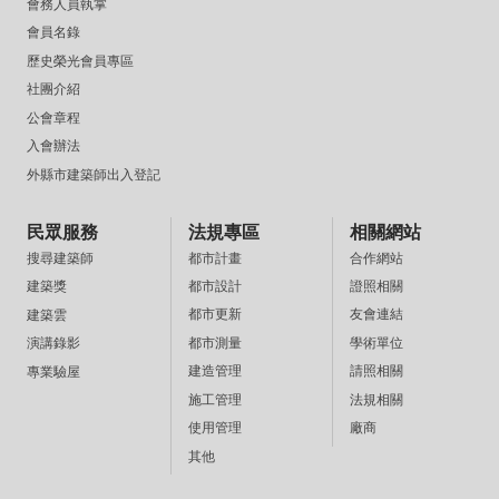
會務人員執掌
會員名錄
歷史榮光會員專區
社團介紹
公會章程
入會辦法
外縣市建築師出入登記
民眾服務
法規專區
相關網站
都市計畫
合作網站
搜尋建築師
都市設計
證照相關
建築獎
都市更新
友會連結
建築雲
都市測量
學術單位
演講錄影
建造管理
請照相關
專業驗屋
施工管理
法規相關
使用管理
廠商
其他