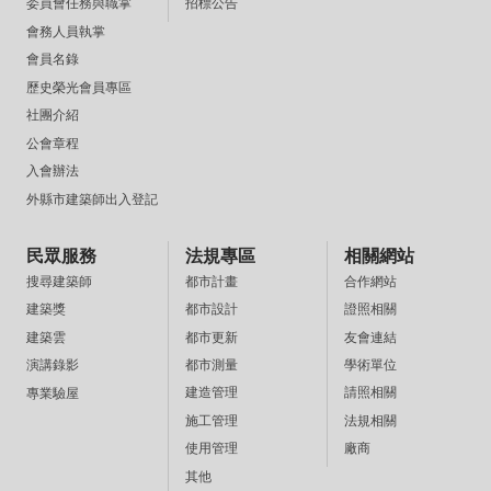
招標公告
委員會任務與職掌
會務人員執掌
會員名錄
歷史榮光會員專區
社團介紹
公會章程
入會辦法
外縣市建築師出入登記
民眾服務
法規專區
相關網站
都市計畫
合作網站
搜尋建築師
都市設計
證照相關
建築獎
都市更新
友會連結
建築雲
都市測量
學術單位
演講錄影
建造管理
請照相關
專業驗屋
施工管理
法規相關
使用管理
廠商
其他