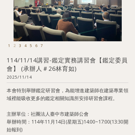
1
2
3
4
5
6
7
114/11/14講習-鑑定實務講習會【鑑定委員
會】 (承辦人＃26林育如)
2025/11/14
本會特別舉辦鑑定研習會，為能增進建築師在建築專業領
域裡能吸收更多的鑑定相關知識所安排研習會課程。
主辦單位：社團法人臺中市建築師公會
舉辦時間：114年11月14日(星期五)14:00~17:00(13:30開
始報到)