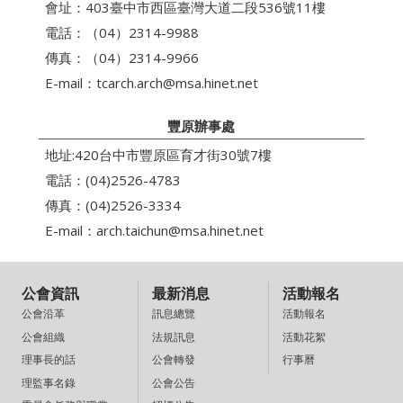
會址：403臺中市西區臺灣大道二段536號11樓
電話：（04）2314-9988
傳真：（04）2314-9966
E-mail：
tcarch.arch@msa.hinet.net
豐原辦事處
地址:420台中市豐原區育才街30號7樓
電話：(04)2526-4783
傳真：(04)2526-3334
E-mail：
arch.taichun@msa.hinet.net
公會資訊
最新消息
活動報名
訊息總覽
活動報名
公會沿革
法規訊息
活動花絮
公會組織
公會轉發
行事曆
理事長的話
公會公告
理監事名錄