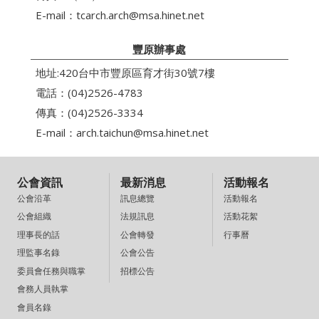
E-mail：
tcarch.arch@msa.hinet.net
豐原辦事處
地址:420台中市豐原區育才街30號7樓
電話：(04)2526-4783
傳真：(04)2526-3334
E-mail：
arch.taichun@msa.hinet.net
公會資訊
最新消息
活動報名
訊息總覽
活動報名
公會沿革
法規訊息
活動花絮
公會組織
公會轉發
行事曆
理事長的話
公會公告
理監事名錄
招標公告
委員會任務與職掌
會務人員執掌
會員名錄