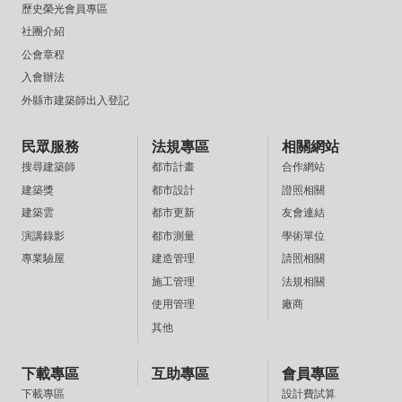
歷史榮光會員專區
社團介紹
公會章程
入會辦法
外縣市建築師出入登記
民眾服務
法規專區
相關網站
都市計畫
合作網站
搜尋建築師
都市設計
證照相關
建築獎
都市更新
友會連結
建築雲
都市測量
學術單位
演講錄影
建造管理
請照相關
專業驗屋
施工管理
法規相關
使用管理
廠商
其他
下載專區
互助專區
會員專區
設計費試算
下載專區