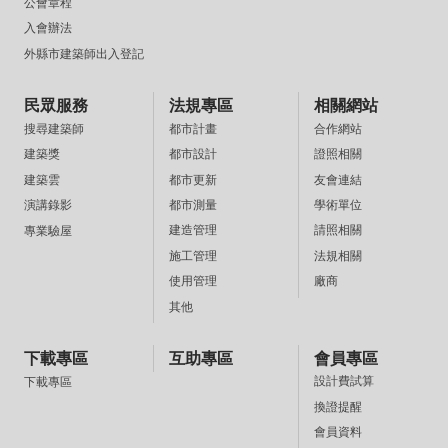
公會章程
入會辦法
外縣市建築師出入登記
民眾服務
法規專區
相關網站
都市計畫
合作網站
搜尋建築師
都市設計
證照相關
建築獎
都市更新
友會連結
建築雲
都市測量
學術單位
演講錄影
建造管理
請照相關
專業驗屋
施工管理
法規相關
使用管理
廠商
其他
下載專區
互助專區
會員專區
設計費試算
下載專區
換證提醒
會員資料