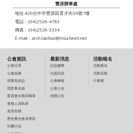
豐原辦事處
地址:420台中市豐原區育才街30號7樓
電話：(04)2526-4783
傳真：(04)2526-3334
E-mail：
arch.taichun@msa.hinet.net
公會資訊
最新消息
活動報名
訊息總覽
活動報名
公會沿革
法規訊息
活動花絮
公會組織
公會轉發
行事曆
理事長的話
公會公告
理監事名錄
招標公告
委員會任務與職掌
會務人員執掌
會員名錄
歷史榮光會員專區
社團介紹