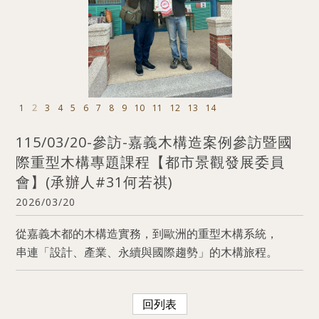
1
2
3
4
5
6
7
8
9
10
11
12
13
14
115/03/20-參訪-嘉義木構造案例參訪暨國
際重型木構專題課程【都市景觀發展委員
會】(承辦人#31何若祺)
2026/03/20
從嘉義木都的木構造實務，到歐洲的重型木構系統，
串連「設計、產業、永續與國際趨勢」的木構旅程。
回列表