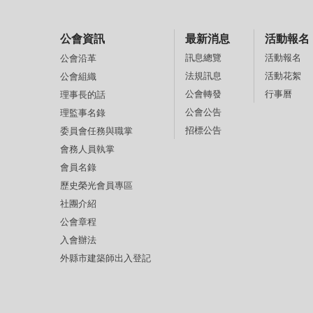
公會資訊
最新消息
活動報名
訊息總覽
活動報名
公會沿革
法規訊息
活動花絮
公會組織
公會轉發
行事曆
理事長的話
公會公告
理監事名錄
招標公告
委員會任務與職掌
會務人員執掌
會員名錄
歷史榮光會員專區
社團介紹
公會章程
入會辦法
外縣市建築師出入登記