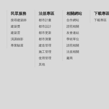
民眾服務
法規專區
相關網站
下載專
都市計畫
合作網站
下載專區
搜尋建築師
都市設計
證照相關
建築獎
都市更新
友會連結
建築雲
都市測量
學術單位
演講錄影
建造管理
請照相關
專業驗屋
施工管理
法規相關
使用管理
廠商
其他