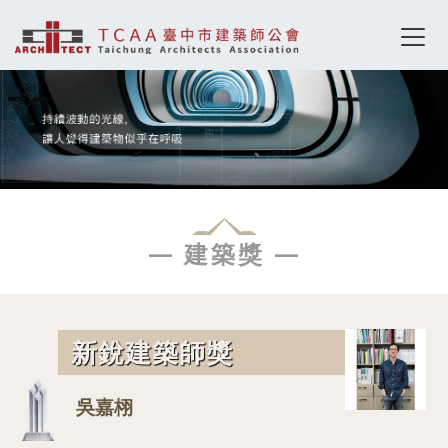
— 建築獎 —
新銳建築師獎
吳嘉栩