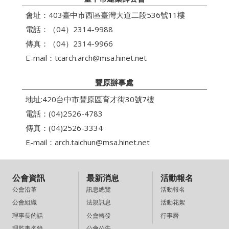
會址：403臺中市西區臺灣大道二段536號11樓
電話：（04）2314-9988
傳真：（04）2314-9966
E-mail：
tcarch.arch@msa.hinet.net
豐原辦事處
地址:420台中市豐原區育才街30號7樓
電話：(04)2526-4783
傳真：(04)2526-3334
E-mail：
arch.taichun@msa.hinet.net
公會資訊
最新消息
活動報名
訊息總覽
活動報名
公會沿革
法規訊息
活動花絮
公會組織
公會轉發
行事曆
理事長的話
公會公告
理監事名錄