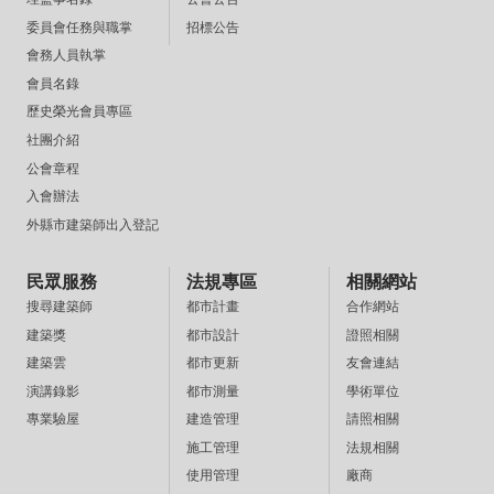
招標公告
委員會任務與職掌
會務人員執掌
會員名錄
歷史榮光會員專區
社團介紹
公會章程
入會辦法
外縣市建築師出入登記
民眾服務
法規專區
相關網站
都市計畫
合作網站
搜尋建築師
都市設計
證照相關
建築獎
都市更新
友會連結
建築雲
都市測量
學術單位
演講錄影
建造管理
請照相關
專業驗屋
施工管理
法規相關
使用管理
廠商